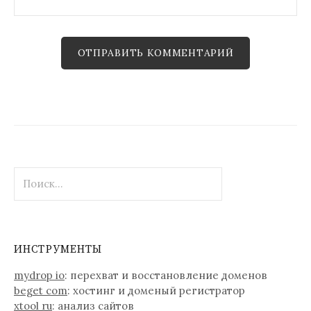
Н
а
й
т
и
ИНСТРУМЕНТЫ
:
mydrop io
: перехват и восстановление доменов
beget com
: хостинг и доменый регистратор
xtool ru
: анализ сайтов