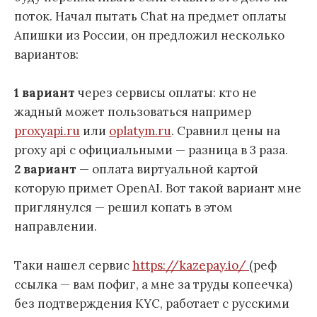
поток. Начал пытать Chat на предмет оплаты
Апишки из России, он предложил несколько
вариантов:
1 вариант
через сервисы оплаты: кто не
жадный может пользоваться например
proxyapi.ru
или
oplatym.ru
. Сравнил цены на
proxy api с официальными — разница в 3 раза.
2 вариант
— оплата виртуальной картой
которую примет OpenAI. Вот такой вариант мне
приглянулся — решил копать в этом
направлении.
Таки нашел сервис
https://kazepay.io/
(реф
ссылка — вам пофиг, а мне за труды копеечка)
без подтверждения KYC, работает с русскими