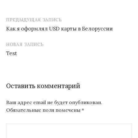
ПРЕДЫДУЩАЯ ЗАПИСЬ
Как я оформлял USD карты в Белоруссии
Н
НОВАЯ ЗАПИСЬ
а
Test
в
и
г
Оставить комментарий
а
ц
Ваш адрес email не будет опубликован.
Обязательные поля помечены
*
и
я
п