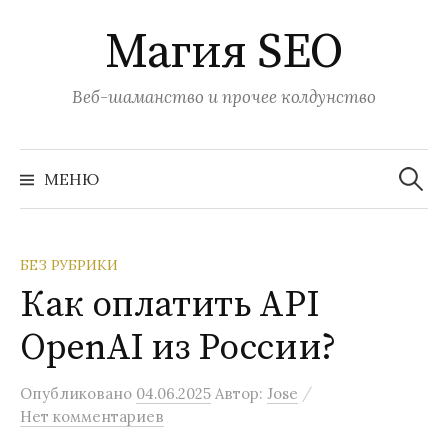
П
Магия SEO
е
р
е
Веб-шаманство и прочее колдунство
й
т
Н
а
и
МЕНЮ
й
к
т
и
с
:
о
БЕЗ РУБРИКИ
д
Как оплатить API
е
р
OpenAI из России?
ж
и
/
Опубликовано
04.06.2025
Автор:
Jose
м
Нет комментариев
о