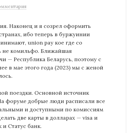
омментария
ия. Наконец и я созрел оформить
странах, ибо теперь в буржуинии
инимают, union pay кое где со
ть не комильфо. Ближайшая
чи — Республика Беларусь, поэтому с
ее в мае этого года (2023) мы с женой
лось.
амой поездки. Основной источник
а форуме добрые люди расписали все
туальными и доступными по комиссиям
елать две карты в долларах — visa и
 и Статус банк.