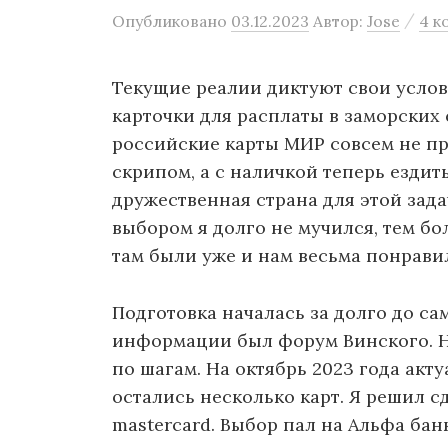
о
/
Опубликовано
03.12.2023
Автор:
Jose
4 к
м
у
Текущие реалии диктуют свои услов
карточки для расплаты в заморских 
российские карты МИР совсем не пр
скрипом, а с наличкой теперь езди
дружественная страна для этой зада
выбором я долго не мучился, тем бол
там были уже и нам весьма понрави
Подготовка началась за долго до с
информации был форум Винского. Н
по шагам. На октябрь 2023 года ак
остались несколько карт. Я решил сд
mastercard. Выбор пал на Альфа банк