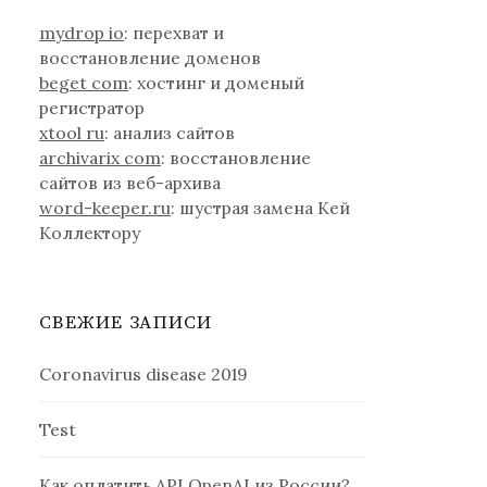
mydrop io
: перехват и
восстановление доменов
beget com
: хостинг и доменый
регистратор
xtool ru
: анализ сайтов
archivarix com
: восстановление
сайтов из веб-архива
word-keeper.ru
: шустрая замена Кей
Коллектору
СВЕЖИЕ ЗАПИСИ
Coronavirus disease 2019
Test
Как оплатить API OpenAI из России?